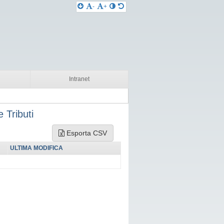
-
+
Intranet
 Tributi
Esporta CSV
ULTIMA MODIFICA