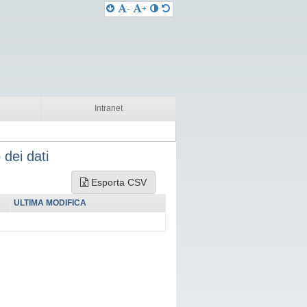
-
+
Intranet
 dei dati
Esporta CSV
ULTIMA MODIFICA